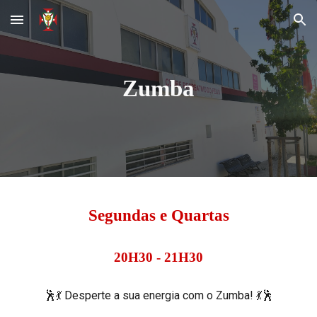
Skip to main content
Skip to navigation
Zumba
Segundas e Quartas
20
H
3
0 -
21
H
30
🕺💃 Desperte a sua energia com o Zumba! 💃🕺